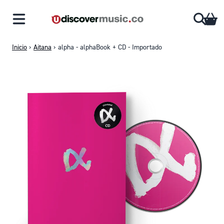
Saltar al contenido
CA
Inicio
›
Aitana
›
alpha - alphaBook + CD - Importado