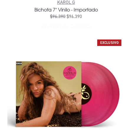
KAROL G
Bichota 7" Vinilo - Importado
$96.390
$96.390
AÑADIR AL CARRITO
AÑADIR BICHOTA 7" VINIL
EXCLUSIVO