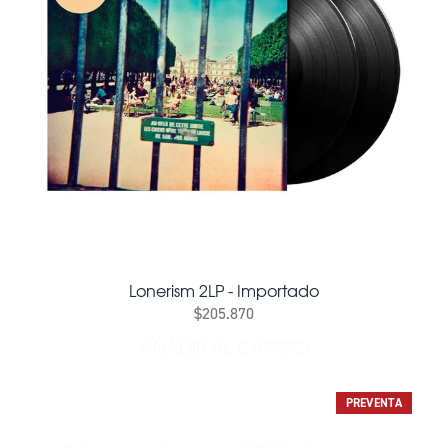
Lonerism 2LP - Importado
$205.870
AÑADIR AL CARRITO
AÑADIR LONERISM 2LP - I
PREVENTA