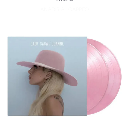
AÑADIR AL CARRITO
AÑADIR EYES OPEN (20.º A