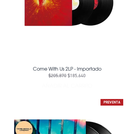
Come With Us 2LP - Importado
$205.870
$185.640
AÑADIR AL CARRITO
AÑADIR COME WITH US 2LP
PREVENTA