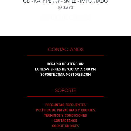
CD - KATY PERRY - SMILE - IMPORTADO
$60.690
AÑADIR AL CARRITO
AÑADIR CD - KATY PERRY -
CONTÁCTANOS
HORARIO DE ATENCIÓN:
LUNES-VIERNES DE 9:00 AM A 6:00 PM
SOPORTE.CO@UMGSTORES.COM
SOPORTE
PREGUNTAS FRECUENTES
POLÍTICA DE PRIVACIDAD Y COOKIES
TÉRMINOS Y CONDICIONES
CONTÁCTANOS
COOKIE CHOICES