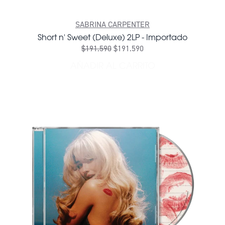
SABRINA CARPENTER
Short n' Sweet (Deluxe) 2LP - Importado
$191.590
$191.590
AÑADIR AL CARRITO
AÑADIR SHORT N' SWEET (D