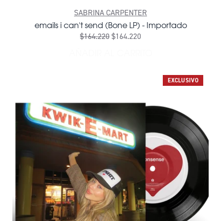
SABRINA CARPENTER
emails i can't send (Bone LP) - Importado
$164.220
$164.220
AÑADIR AL CARRITO
AÑADIR EMAILS I CAN'T SE
EXCLUSIVO