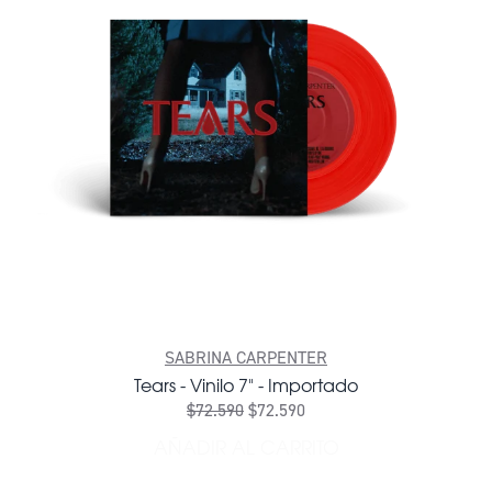
SABRINA CARPENTER
Tears - Vinilo 7" - Importado
$72.590
$72.590
AÑADIR AL CARRITO
AÑADIR TEARS - VINILO 7"