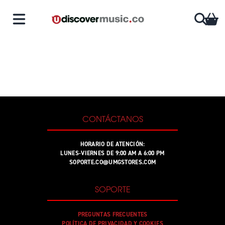
Saltar al contenido
CA
CONTÁCTANOS
HORARIO DE ATENCIÓN:
LUNES-VIERNES DE 9:00 AM A 6:00 PM
SOPORTE.CO@UMGSTORES.COM
SOPORTE
PREGUNTAS FRECUENTES
POLÍTICA DE PRIVACIDAD Y COOKIES