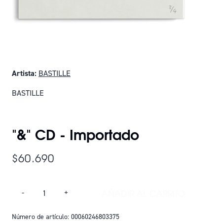
Artista:
BASTILLE
BASTILLE
SOLO QUEDAN 14
"&" CD - Importado
$60.690
Cantidad
AÑADIR AL CARRITO
-
+
AÑADIR "&" CD - 
Número de artículo: 00060246803375