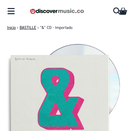
Saltar al contenido
CA
Inicio
›
BASTILLE
›
"&" CD - Importado