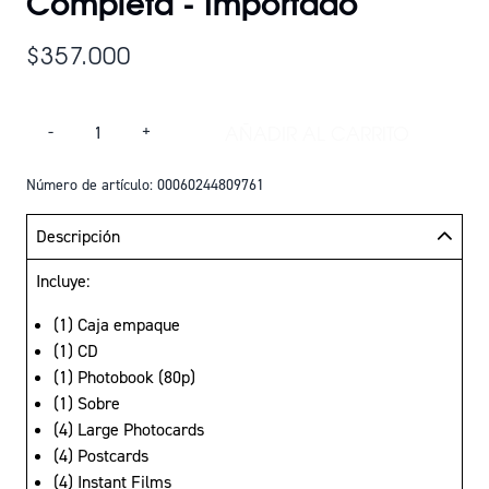
Completa - Importado
$357.000
Cantidad
AÑADIR AL CARRITO
-
+
AÑADIR BORN PINK
Número de artículo: 00060244809761
Descripción
Incluye:
(1) Caja empaque
(1) CD
(1) Photobook (80p)
(1) Sobre
(4) Large Photocards
(4) Postcards
(4) Instant Films