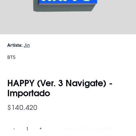
Artista:
Jin
BTS
SOLO QUEDAN 16
HAPPY (Ver. 3 Navigate) -
Importado
$140.420
Cantidad
AÑADIR AL CARRITO
-
+
AÑADIR HAPPY (VE