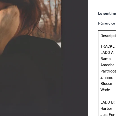
Lo sentim
Número de 
Descripc
TRACKLI
LADO A:
Bambi
Amoeba
Partridg
Zinnias
Blouse
Wade
LADO B:
Harbor
Just For