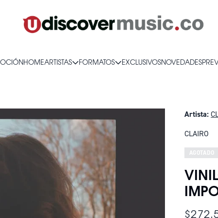
OCIÓN
HOME
ARTISTAS
FORMATOS
EXCLUSIVOS
NOVEDADES
PRE
Artista:
C
CLAIRO
AGOTADO
VINI
IMP
$272.