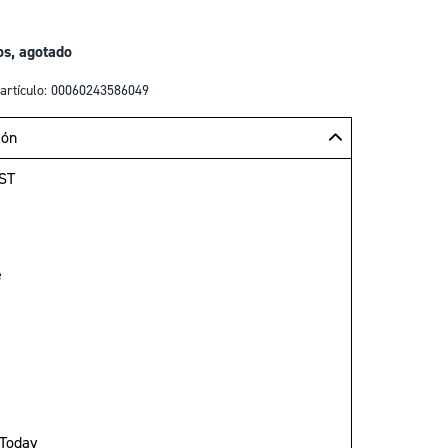
os, agotado
artículo: 00060243586049
ión
ST
e
 Today