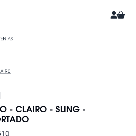
CARRIT
CUENTA
VENTAS
LAIRO
LO - CLAIRO - SLING -
ORTADO
510