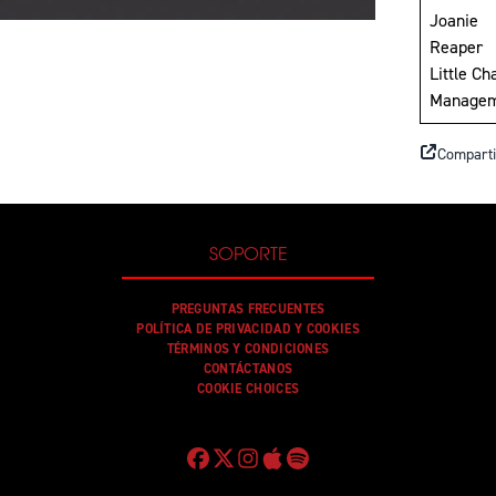
Joanie
Reaper
Little C
Manage
Comparti
SOPORTE
PREGUNTAS FRECUENTES
POLÍTICA DE PRIVACIDAD Y COOKIES
TÉRMINOS Y CONDICIONES
CONTÁCTANOS
COOKIE CHOICES