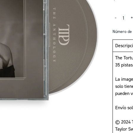
Cantidad
-
Número de 
Descripc
The Tort
35 pistas
La image
solo tien
pueden v
Envío so
© 2024 T
Taylor Sw