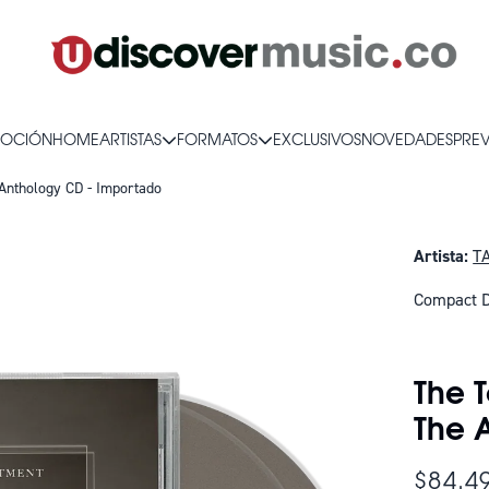
OCIÓN
HOME
ARTISTAS
FORMATOS
EXCLUSIVOS
NOVEDADES
PRE
Anthology CD - Importado
Artista:
T
Compact D
SOLO QUE
The 
The 
$84.4