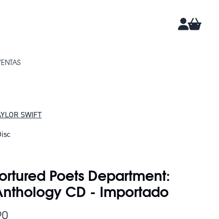
CARRIT
CUENTA
VENTAS
AYLOR SWIFT
isc
DAN 23
Tortured Poets Department:
Anthology CD - Importado
90