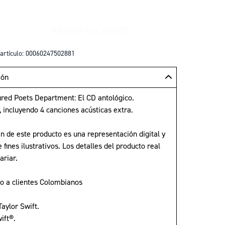
AÑADIR AL CARRITO
+
AÑADIR THE TORTURED POETS DEP
artículo: 00060247502881
ión
ured Poets Department: El CD antológico.
, incluyendo 4 canciones acústicas extra.
n de este producto es una representación digital y
e fines ilustrativos. Los detalles del producto real
ariar.
lo a clientes Colombianos
aylor Swift.
ift®.