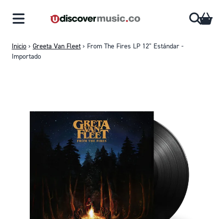
Saltar al contenido
CA
Inicio
›
Greeta Van Fleet
›
From The Fires LP 12" Estándar -
Importado