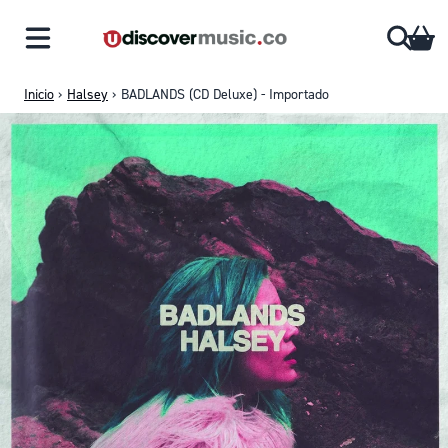
Saltar al contenido
CA
Inicio
›
Halsey
›
BADLANDS (CD Deluxe) - Importado