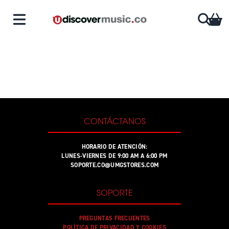
Saltar al contenido
CA
CONTÁCTANOS
HORARIO DE ATENCIÓN:
LUNES-VIERNES DE 9:00 AM A 6:00 PM
SOPORTE.CO@UMGSTORES.COM
SOPORTE
PREGUNTAS FRECUENTES
POLÍTICA DE PRIVACIDAD Y COOKIES