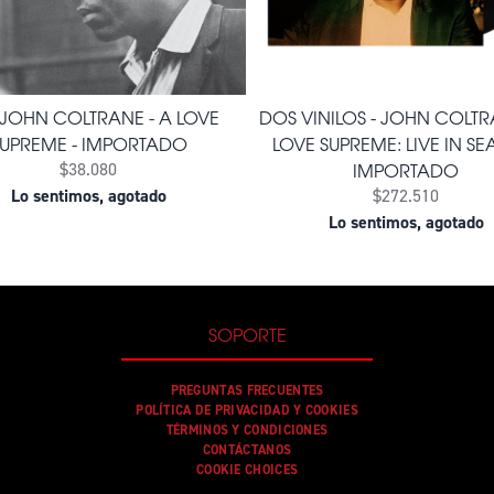
 JOHN COLTRANE - A LOVE
DOS VINILOS - JOHN COLTR
UPREME - IMPORTADO
LOVE SUPREME: LIVE IN SEA
IMPORTADO
$38.080
Lo sentimos, agotado
$272.510
Lo sentimos, agotado
SOPORTE
PREGUNTAS FRECUENTES
POLÍTICA DE PRIVACIDAD Y COOKIES
TÉRMINOS Y CONDICIONES
CONTÁCTANOS
COOKIE CHOICES