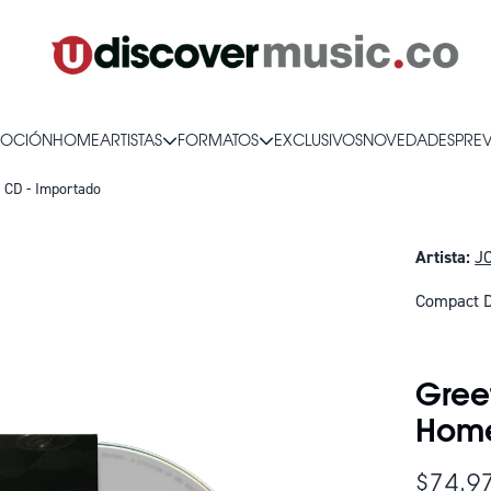
OCIÓN
HOME
ARTISTAS
FORMATOS
EXCLUSIVOS
NOVEDADES
PRE
 CD - Importado
Artista:
J
Compact D
SOLO QUE
Gree
Home
$74.9