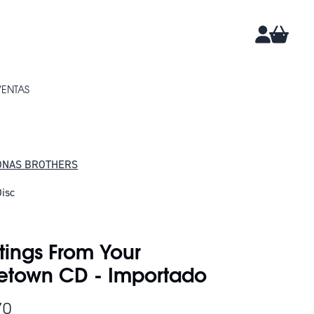
CARRIT
CUENTA
VENTAS
ONAS BROTHERS
isc
DAN 1
tings From Your
town CD - Importado
70