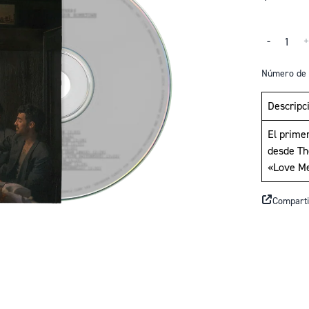
Cantidad
-
Número de 
Descripc
El prime
desde Th
«Love Me
Comparti