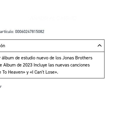
AÑADIR AL CARRITO
+
AÑADIR GREETINGS FROM YOUR H
artículo: 00060247815082
ión
r álbum de estudio nuevo de los Jonas Brothers
e Album de 2023 Incluye las nuevas canciones
 To Heaven» y «I Can't Lose».
r