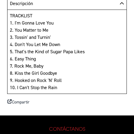
Descripción
TRACKLIST
1. I'm Gonna Love You
2. You Matter to Me
3. Tossin' and Turnin'
4. Don't You Let Me Down
5. That's the Kind of Sugar Papa Likes
6. Easy Thing
7. Rock Me, Baby
8. Kiss the Girl Goodbye
9. Hooked on Rock 'N' Roll
10. I Can't Stop the Rain
Compartir
CONTÁCTANOS