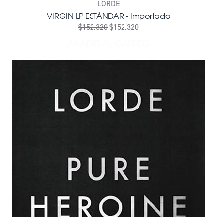
LORDE
VIRGIN LP ESTÁNDAR - Importado
$152.320
$152.320
AÑADIR AL CARRITO
AÑADIR VIRGIN LP ESTÁND