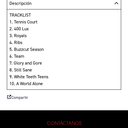
Descripción
TRACKLIST
1. Tennis Court
2. 400 Lux
3. Royals
4. Ribs
5. Buzzcut Season
6. Team
7. Glory and Gore
8. Still Sane
9. White Teeth Teens
10. A World Alone
Compartir
CONTÁCTANOS