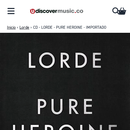
Saltar al contenido
CA
Inicio
›
Lorde
›
CD - LORDE - PURE HEROINE - IMPORTADO