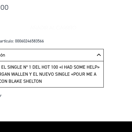
100
AÑADIR AL CARRITO
+
AÑADIR F-1 TRILLION VINILO EXCL
artículo: 00060246583566
ión
 EL SINGLE Nº 1 DEL HOT 100 «I HAD SOME HELP»
GAN WALLEN Y EL NUEVO SINGLE «POUR ME A
CON BLAKE SHELTON
r