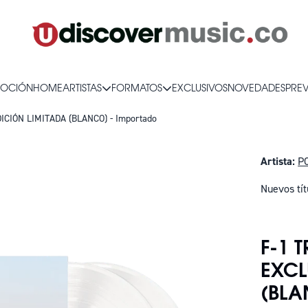
OCIÓN
HOME
ARTISTAS
FORMATOS
EXCLUSIVOS
NOVEDADES
PRE
ICIÓN LIMITADA (BLANCO) - Importado
Artista:
P
Nuevos tít
SOLO QUE
F-1 
EXCL
(BLA