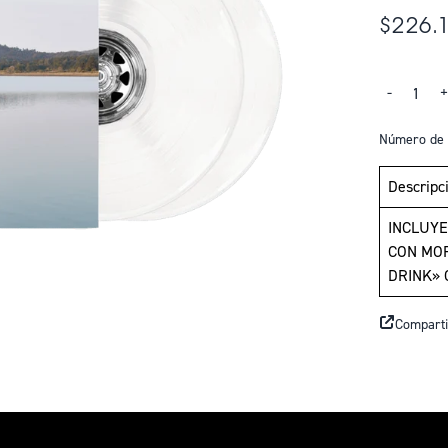
$226.
Cantidad
-
Número de 
Descripc
INCLUYE
CON MOR
DRINK» 
Comparti