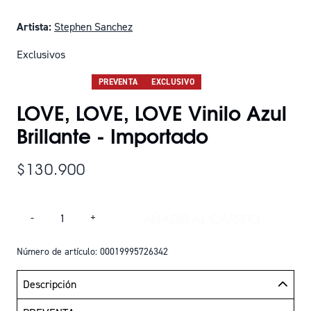
Artista:
Stephen Sanchez
Exclusivos
SOLO QUEDAN 7
PREVENTA
EXCLUSIVO
LOVE, LOVE, LOVE Vinilo Azul
Brillante - Importado
$130.900
Cantidad
AÑADIR AL CARRITO
-
+
AÑADIR LOVE, LOVE
Número de artículo: 00019995726342
Descripción