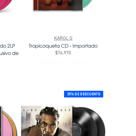
KAROL G
ado 2LP
Tropicoqueta CD - Importado
lusivo de
$74.970
AÑADIR AL CARRITO
AÑADIR TROPICOQUETA CD - 
OPICOQUETA HIBISCUS ROSADO 2LP VINILO (COVER ALTER
35% DE DESCUENTO