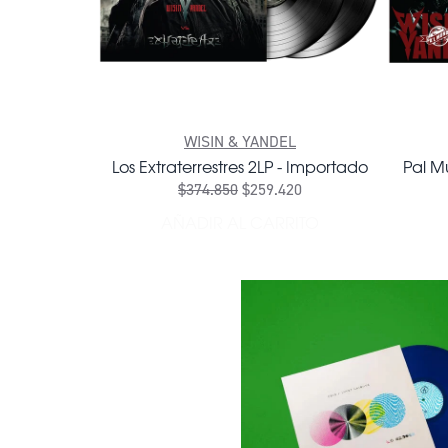
WISIN & YANDEL
Los Extraterrestres 2LP - Importado
Pal M
$374.850
$259.420
AÑADIR AL CARRITO
AÑADIR LOS EXTRATERREST