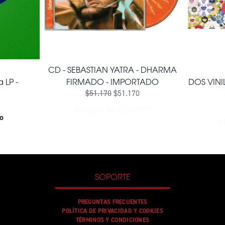
CD - SEBASTIAN YATRA - DHARMA
 LP -
FIRMADO - IMPORTADO
DOS VINIL
$51.170
$51.170
AÑADIR AL CARRITO
AÑADIR CD - SEBASTIAN YA
o
A
SOPORTE
PREGUNTAS FRECUENTES
POLÍTICA DE PRIVACIDAD Y COOKIES
TÉRMINOS Y CONDICIONES