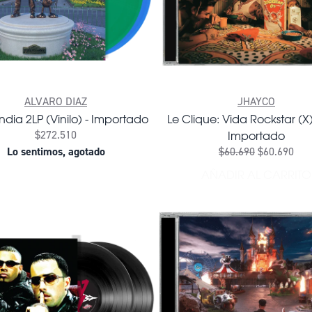
ALVARO DIAZ
JHAYCO
andia 2LP (Vinilo) - Importado
Le Clique: Vida Rockstar (X
Importado
$272.510
Lo sentimos, agotado
$60.690
$60.690
AÑADIR AL CARRITO
AÑADIR LE