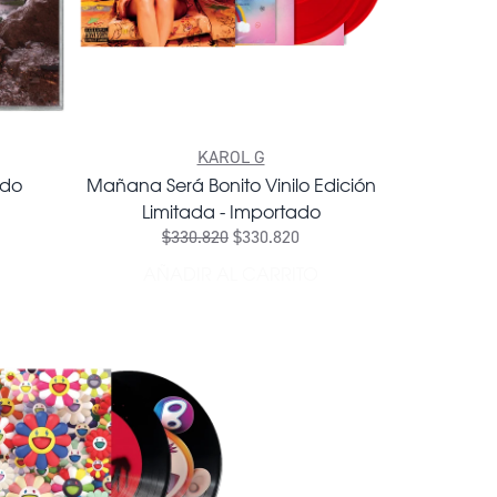
KAROL G
ado
Mañana Será Bonito Vinilo Edición
Limitada - Importado
$330.820
$330.820
AYONARA CD - IMPORTADO AL CARRITO
AÑADIR AL CARRITO
AÑADIR MAÑANA SERÁ BONITO 