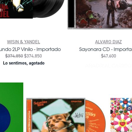
WISIN & YANDEL
ALVARO DIAZ
undo 2LP Vinilo - Importado
Sayonara CD - Import
$374.850
$374.850
$47.600
Lo sentimos, agotado
AÑADIR AL CARRITO
RES 2LP - IMPORTADO AL CARRITO
AÑADIR S