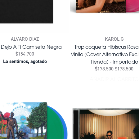
ALVARO DIAZ
KAROL G
o Dejo A Ti Camiseta Negra
Tropicoqueta Hibiscus Ros
Vinilo (Cover Alternativo Exc
$154.700
Tienda) - Importado
Lo sentimos, agotado
PORTADO AL CARRITO
$178.500
$178.500
AÑADIR AL CARRITO
AÑADIR TR