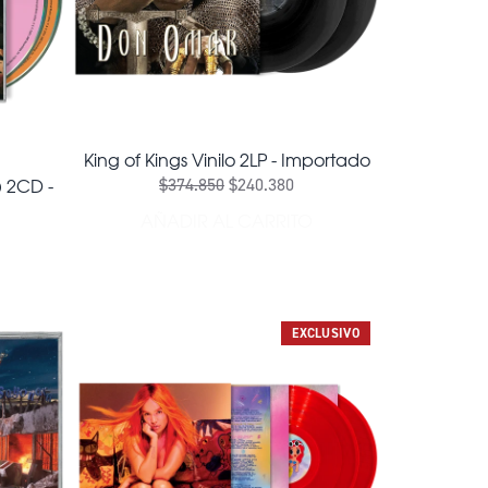
King of Kings Vinilo 2LP - Importado
) 2CD -
$374.850
$240.380
AÑADIR AL CARRITO
AÑADIR KING OF KINGS VINILO
 CLIQUE: VIDA ROCKSTAR (X) 2CD - IMPORTADO AL CARRI
EXCLUSIVO