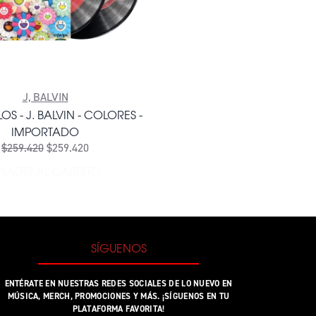
J, BALVIN
OS - J. BALVIN - COLORES -
IMPORTADO
$259.420
$259.420
TRA - DHARMA FIRMADO - IMPORTADO AL CARRITO
ÑADIR AL CARRITO
AÑADIR DOS VINILOS - J. BALVIN - COLORES - IM
SÍGUENOS
ENTÉRATE EN NUESTRAS REDES SOCIALES DE LO NUEVO EN
MÚSICA, MERCH, PROMOCIONES Y MÁS. ¡SÍGUENOS EN TU
PLATAFORMA FAVORITA!