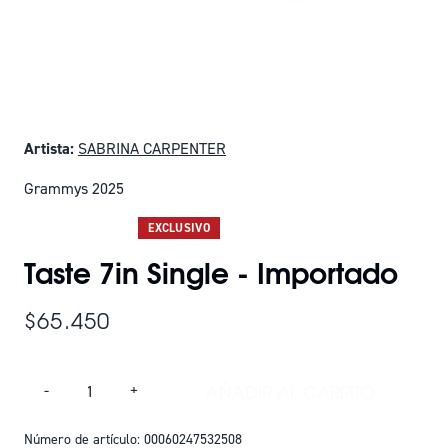
Artista:
SABRINA CARPENTER
Grammys 2025
SOLO QUEDAN 18
EXCLUSIVO
Taste 7in Single - Importado
$65.450
Cantidad
AÑADIR AL CARRITO
-
+
AÑADIR TASTE 7IN 
Número de artículo: 00060247532508