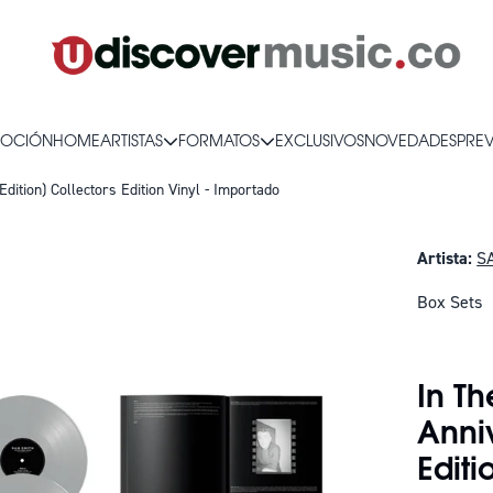
OCIÓN
HOME
ARTISTAS
FORMATOS
EXCLUSIVOS
NOVEDADES
PRE
dition) Collectors Edition Vinyl - Importado
Artista:
S
Box Sets
SOLO QUE
In Th
Anniv
Editi