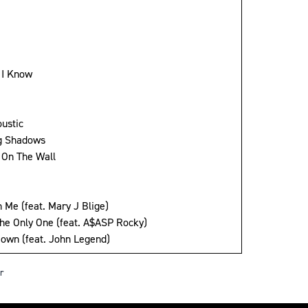
 I Know
oustic
g Shadows
s On The Wall
 Me (feat. Mary J Blige)
The Only One (feat. A$ASP Rocky)
own (feat. John Legend)
r