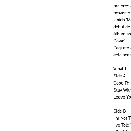
mejores 
proyecto
Unido 'M
debut de 
álbum son
Down'
Paquete 
ediciones
Vinyl 1
Side A
Good Thi
Stay Wit
Leave Yo
Side B
I'm Not 
I've Tol