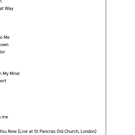
n
hat Way
To Me
Down
lor
n My Mind
port
h me
d You Now (Live at St Pancras Old Church, London)