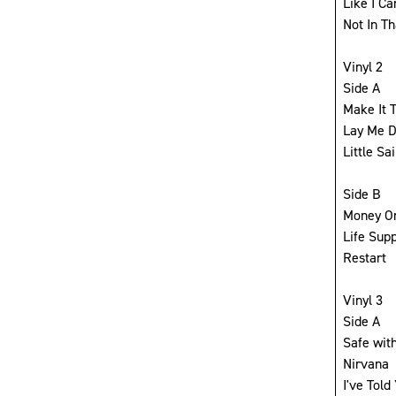
Like I Ca
Not In T
Vinyl 2
Side A
Make It 
Lay Me 
Little Sai
Side B
Money O
Life Sup
Restart
Vinyl 3
Side A
Safe wit
Nirvana
I've Tol