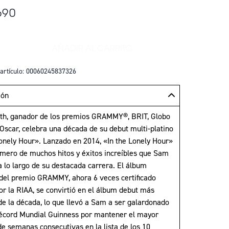
690
AÑADIR AL CARRITO
+
AÑADIR IN THE LONELY HOUR (10T
artículo: 00060245837326
ión
h, ganador de los premios GRAMMY®, BRIT, Globo
 Oscar, celebra una década de su debut multi-platino
Lonely Hour». Lanzado en 2014, «In the Lonely Hour»
rimero de muchos hitos y éxitos increíbles que Sam
a lo largo de su destacada carrera. El álbum
del premio GRAMMY, ahora 6 veces certificado
or la RIAA, se convirtió en el álbum debut más
de la década, lo que llevó a Sam a ser galardonado
écord Mundial Guinness por mantener el mayor
e semanas consecutivas en la lista de los 10