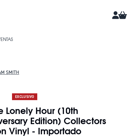
CARRIT
CUENTA
VENTAS
AM SMITH
DAN 5
EXCLUSIVO
e Lonely Hour (10th
ersary Edition) Collectors
on Vinyl - Importado