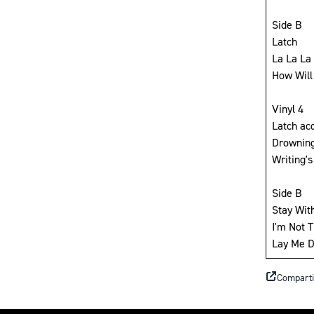
Side B
Latch
La La La
How Will
Vinyl 4
Latch ac
Drownin
Writing'
Side B
Stay With
I'm Not 
Lay Me D
Comparti