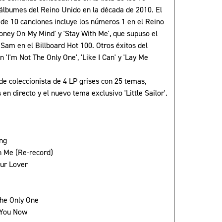
álbumes del Reino Unido en la década de 2010. El
 de 10 canciones incluye los números 1 en el Reino
oney On My Mind' y 'Stay With Me', que supuso el
Sam en el Billboard Hot 100. Otros éxitos del
 'I'm Not The Only One', 'Like I Can' y 'Lay Me
de coleccionista de 4 LP grises con 25 temas,
 en directo y el nuevo tema exclusivo 'Little Sailor'.
ng
h Me (Re-record)
ur Lover
The Only One
d You Now