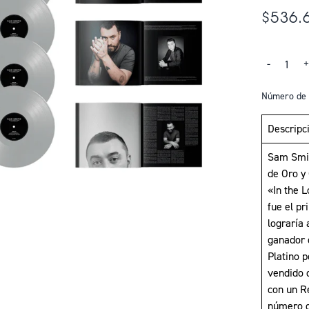
$536.
Cantidad
-
Número de 
Descripc
Sam Smit
de Oro y
«In the 
fue el p
lograría 
ganador 
Platino p
vendido 
con un R
número d