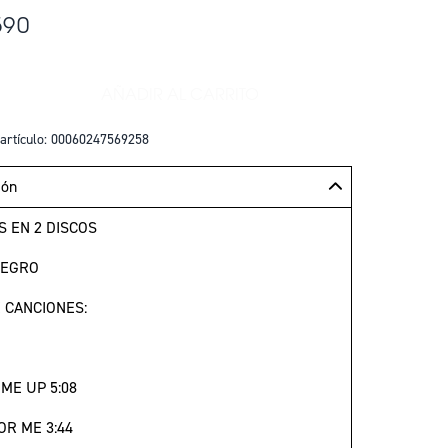
590
AÑADIR AL CARRITO
+
AÑADIR HURRY UP TOMORROW (COM
artículo: 00060247569258
ión
S EN 2 DISCOS
NEGRO
E CANCIONES:
 ME UP 5:08
OR ME 3:44