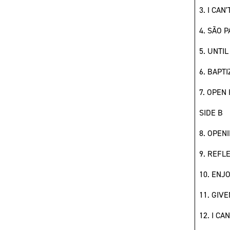
3. I CAN
4. SÃO P
5. UNTIL
6. BAPTI
7. OPEN
SIDE B
8. OPENI
9. REFL
10. ENJ
11. GIVE
12. I CA