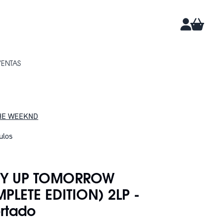
CARRIT
CUENTA
VENTAS
HE WEEKND
ulos
DAN 4
RY UP TOMORROW
PLETE EDITION) 2LP -
rtado