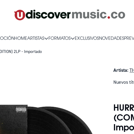
OCIÓN
HOME
ARTISTAS
FORMATOS
EXCLUSIVOS
NOVEDADES
PRE
ION) 2LP - Importado
Artista:
T
Nuevos tít
SOLO QUE
HUR
(COM
Impo