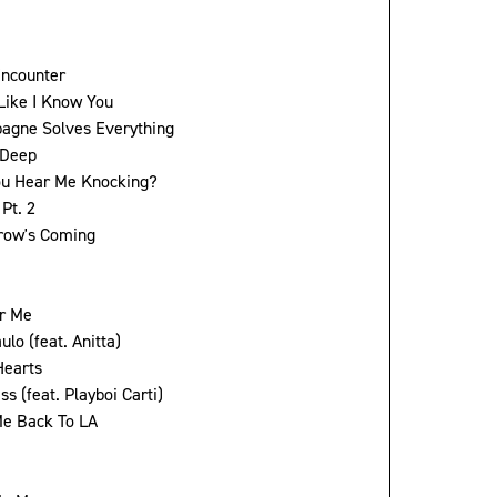
Encounter
 Like I Know You
agne Solves Everything
 Deep
ou Hear Me Knocking?
Pt. 2
row's Coming
or Me
ulo (feat. Anitta)
Hearts
ss (feat. Playboi Carti)
Me Back To LA