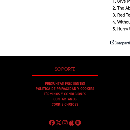
1. Give 
2. The Ab
3. Red T
4. Witho
5. Hurry
Comparti
SOPORTE
PREGUNTAS FRECUENTES
POLÍTICA DE PRIVACIDAD Y COOKIES
TÉRMINOS Y CONDICIONES
CONTÁCTANOS
COOKIE CHOICES