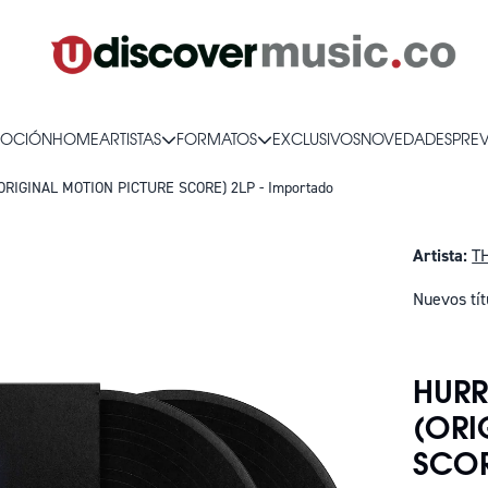
OCIÓN
HOME
ARTISTAS
FORMATOS
EXCLUSIVOS
NOVEDADES
PRE
IGINAL MOTION PICTURE SCORE) 2LP - Importado
Artista:
T
Nuevos tít
SOLO QUE
HUR
(ORI
SCOR