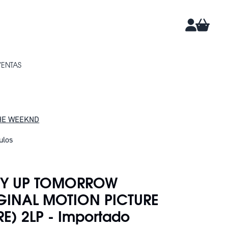
CARRIT
CUENTA
VENTAS
HE WEEKND
ulos
DAN 4
RY UP TOMORROW
GINAL MOTION PICTURE
E) 2LP - Importado