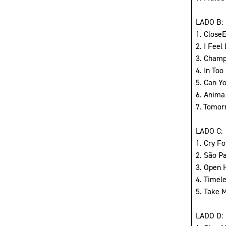
LADO B:
1. Close
2. I Feel
3. Champ
4. In Too
5. Can Y
6. Anima 
7. Tomor
LADO C:
1. Cry F
2. São Pa
3. Open 
4. Timele
5. Take 
LADO D: