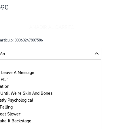
590
AÑADIR AL CARRITO
+
AÑADIR HURRY UP TOMORROW (ORI
artículo: 00060247807586
ión
e Leave A Message
Pt. 1
ation
 Until We're Skin And Bones
ostly Psychological
 Falling
beat Slower
Take It Backstage