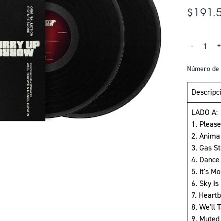
$191.
Cantidad
-
Número de 
Descripc
LADO A:
1. Pleas
2. Anima 
3. Gas St
4. Dance
5. It's M
6. Sky Is
7. Heart
8. We'll 
9. Muted