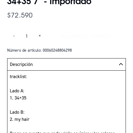
34+35 7" - Importado
$72.590
Cantidad
AÑADIR AL CARRITO
-
+
AÑADIR 34+35 7" 
Número de artículo: 00060248804298
Descripción
tracklist:
Lado A:
1. 34+35
Lado B:
2. my hair