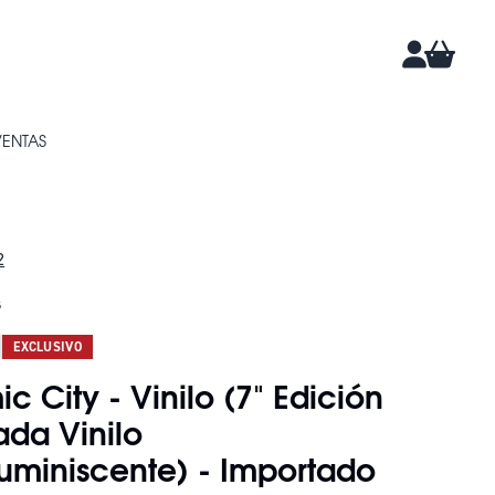
CARRIT
CUENTA
VENTAS
2
s
EXCLUSIVO
c City - Vinilo (7" Edición
ada Vinilo
luminiscente) - Importado