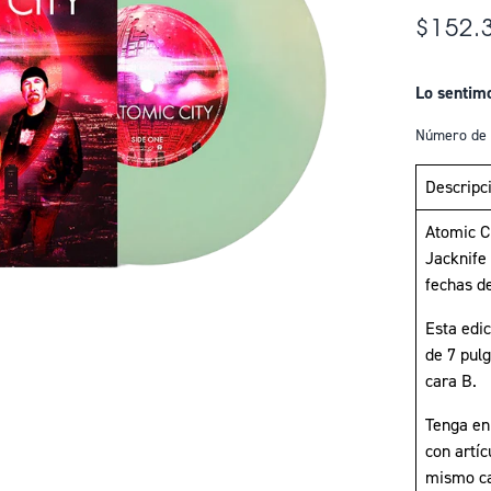
$152.
Lo sentim
Número de 
Descripc
Atomic Ci
Jacknife 
fechas d
Esta edic
de 7 pulg
cara B.
Tenga en
con artíc
mismo ca