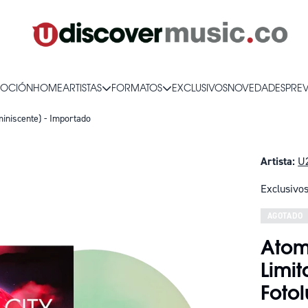
OCIÓN
HOME
ARTISTAS
FORMATOS
EXCLUSIVOS
NOVEDADES
PRE
uminiscente) - Importado
Artista:
U
Exclusivo
AGOTADO
Atomi
Limit
Foto