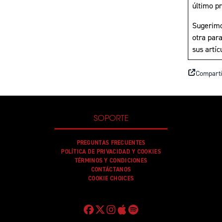
último pr
Sugerimo
otra par
sus artí
Comparti
SOPORTE
PREGUNTAS FRECUENTES
POLÍTICA DE PRIVACIDAD Y COOKIES
TÉRMINOS Y CONDICIONES
CONTÁCTANOS
COOKIE CHOICES