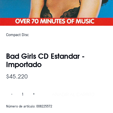
Compact Disc
SOLO QUEDAN 3
Bad Girls CD Estandar -
Importado
$45.220
Cantidad
AÑADIR AL CARRITO
-
+
AÑADIR BAD GIRLS
Número de artículo: 008225572