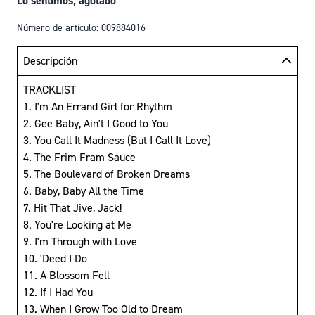
Lo sentimos, agotado
Número de artículo: 009884016
Descripción
TRACKLIST
1. I'm An Errand Girl for Rhythm
2. Gee Baby, Ain't I Good to You
3. You Call It Madness (But I Call It Love)
4. The Frim Fram Sauce
5. The Boulevard of Broken Dreams
6. Baby, Baby All the Time
7. Hit That Jive, Jack!
8. You're Looking at Me
9. I'm Through with Love
10. 'Deed I Do
11. A Blossom Fell
12. If I Had You
13. When I Grow Too Old to Dream