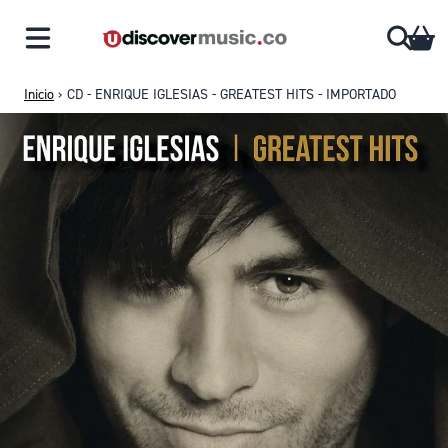
Saltar al contenido
CA
Inicio
›
CD - ENRIQUE IGLESIAS - GREATEST HITS - IMPORTADO