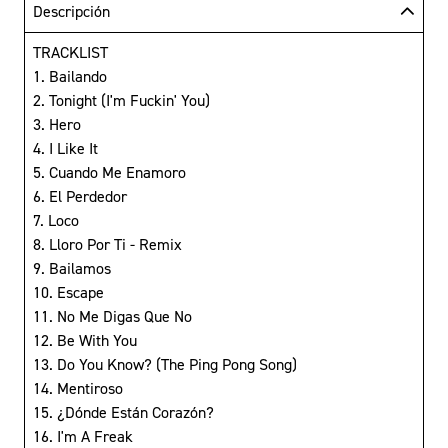
Descripción
TRACKLIST
1. Bailando
2. Tonight (I'm Fuckin' You)
3. Hero
4. I Like It
5. Cuando Me Enamoro
6. El Perdedor
7. Loco
8. Lloro Por Ti - Remix
9. Bailamos
10. Escape
11. No Me Digas Que No
12. Be With You
13. Do You Know? (The Ping Pong Song)
14. Mentiroso
15. ¿Dónde Están Corazón?
16. I'm A Freak