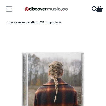
Saltar al contenido
CA
Inicio
›
evermore album CD - Importado