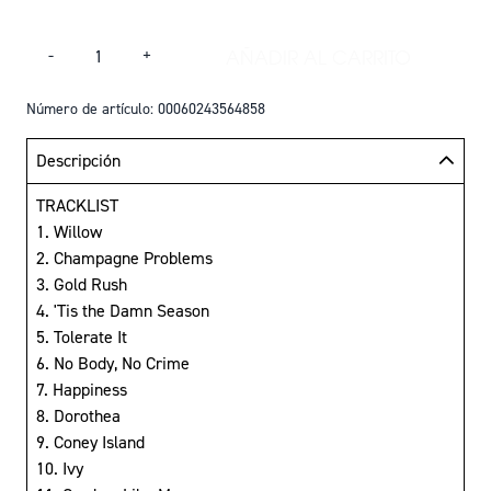
Cantidad
AÑADIR AL CARRITO
-
+
AÑADIR EVERMORE
Número de artículo: 00060243564858
Descripción
TRACKLIST
1. Willow
2. Champagne Problems
3. Gold Rush
4. 'Tis the Damn Season
5. Tolerate It
6. No Body, No Crime
7. Happiness
8. Dorothea
9. Coney Island
10. Ivy