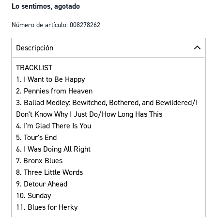
Lo sentimos, agotado
Número de artículo: 008278262
Descripción
TRACKLIST
1. I Want to Be Happy
2. Pennies from Heaven
3. Ballad Medley: Bewitched, Bothered, and Bewildered/I
Don't Know Why I Just Do/How Long Has This
4. I'm Glad There Is You
5. Tour's End
6. I Was Doing All Right
7. Bronx Blues
8. Three Little Words
9. Detour Ahead
10. Sunday
11. Blues for Herky