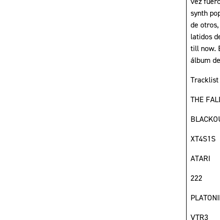
vez fuer
synth pop
de otros
latidos d
till now
álbum de
Tracklis
THE FAL
BLACKO
XT4S1S
ATARI
222
PLATONI
VTR3