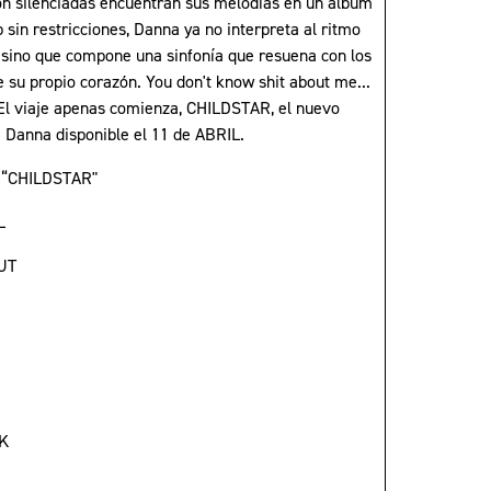
on silenciadas encuentran sus melodías en un album
 sin restricciones, Danna ya no interpreta al ritmo
, sino que compone una sinfonía que resuena con los
e su propio corazón. You don't know shit about me...
. El viaje apenas comienza, CHILDSTAR, el nuevo
 Danna disponible el 11 de ABRIL.
t “CHILDSTAR"
L
UT
K