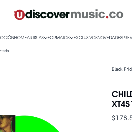
OCIÓN
HOME
ARTISTAS
FORMATOS
EXCLUSIVOS
NOVEDADES
PRE
rtado
Black Fri
SOLO QUE
CHIL
XT4S
$178.