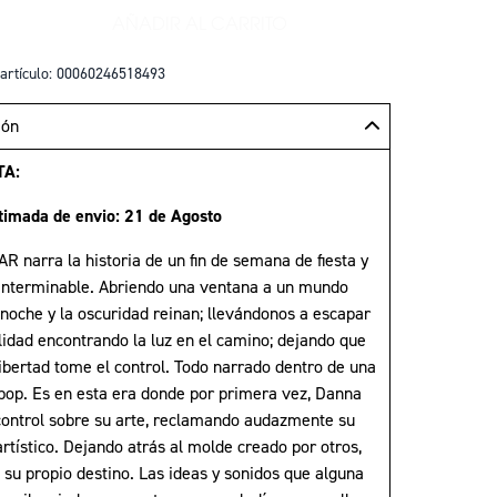
AÑADIR AL CARRITO
+
AÑADIR CHILDSTAR (EDICIÓN LIMI
artículo: 00060246518493
ión
TA:
timada de envio: 21 de Agosto
 narra la historia de un fin de semana de fiesta y
 interminable. Abriendo una ventana a un mundo
 noche y la oscuridad reinan; llevándonos a escapar
lidad encontrando la luz en el camino; dejando que
libertad tome el control. Todo narrado dentro de una
 pop. Es en esta era donde por primera vez, Danna
control sobre su arte, reclamando audazmente su
rtístico. Dejando atrás al molde creado por otros,
 su propio destino. Las ideas y sonidos que alguna