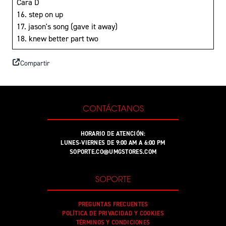
Cara D
16. step on up
17. jason's song (gave it away)
18. knew better part two
Compartir
CONTÁCTANOS
HORARIO DE ATENCIÓN:
LUNES-VIERNES DE 9:00 AM A 6:00 PM
SOPORTE.CO@UMGSTORES.COM
SOPORTE
PREGUNTAS FRECUENTES
POLÍTICA DE PRIVACIDAD Y COOKIES
TÉRMINOS Y CONDICIONES