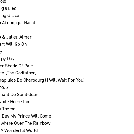
role
ig's Lied
ing Grace
n Abend, gut Nacht
 & Juliet: Aimer
art Will Go On
y
ppy Day
ter Shade Of Pale
ate (The Godfather)
rapluies De Cherbourg (I Will Wait For You)
no. 2
mant De Saint-Jean
White Horse Inn
's Theme
 Day My Prince Will Come
ewhere Over The Rainbow
 A Wonderful World