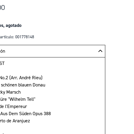
00
os, agotado
artículo: 001778148
ión
ST
No.2 (Arr. André Rieu)
r schönen blauen Donau
zky Marsch
üre "Wilhelm Tell"
 de l'Empereur
 Aus Dem Süden Opus 388
erto de Aranjuez
o