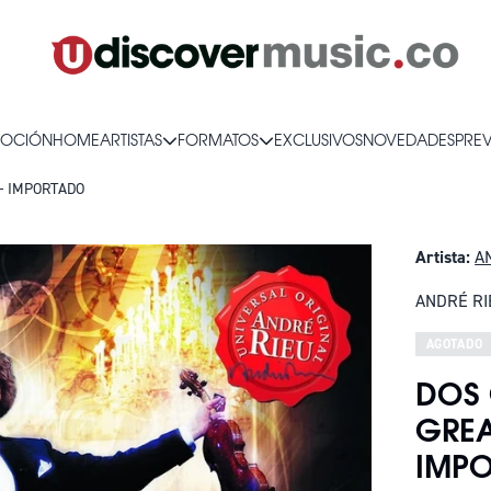
OCIÓN
HOME
ARTISTAS
FORMATOS
EXCLUSIVOS
NOVEDADES
PRE
 - IMPORTADO
Artista:
A
ANDRÉ RI
AGOTADO
DOS 
GREA
IMP