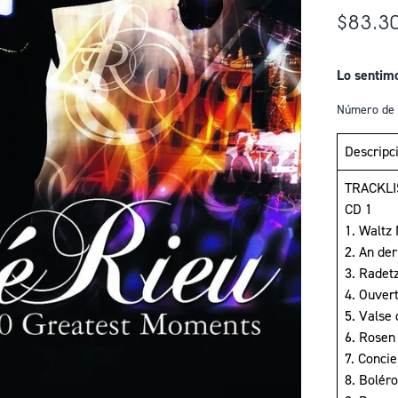
$83.3
Lo sentim
Número de 
Descripc
TRACKLI
CD 1
1. Waltz 
2. An de
3. Radet
4. Ouvert
5. Valse
6. Rosen
7. Conci
8. Bolér