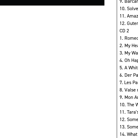
9. Barca
10. Solve
11. Amaz
12. Gute
CD 2
1. Romeo
2. My He
3. My Wa
4. Oh Ha
5. A Whi
6. Der P
7. Les Pa
8. Valse 
9. Mon A
10. The 
11. Tara
12. Some
13. Som
14. What