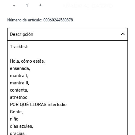
Cantidad
AÑADIR AL CARRITO
-
+
AÑADIR EDUARDO 
Número de artículo: 00060244580878
Descripción
Tracklist:
Hola, cómo estás,
ensenada,
mantra I,
mantra II,
contenta,
atnetnoc
POR QUÉ LLORAS interludio
Gente,
niño,
días azules,
gracias,