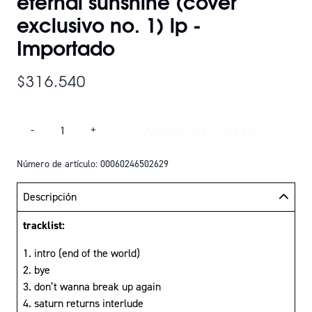
eternal sunshine (cover
exclusivo no. 1) lp -
Importado
$316.540
Cantidad
AÑADIR AL CARRITO
-
+
AÑADIR ETERNAL S
Número de artículo: 00060246502629
Descripción
tracklist:
intro (end of the world)
bye
don’t wanna break up again
saturn returns interlude