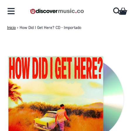
Saltar al contenido
CA
Inicio
›
How Did I Get Here? CD - Importado