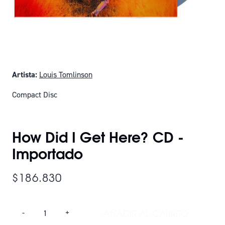
Artista:
Louis Tomlinson
Compact Disc
SOLO QUEDAN 10
How Did I Get Here? CD -
Importado
$186.830
Cantidad
AÑADIR AL CARRITO
-
+
AÑADIR HOW DID I