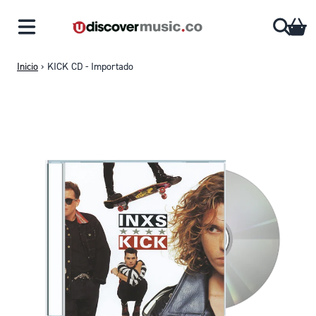
Saltar al contenido
CA
Inicio
›
KICK CD - Importado