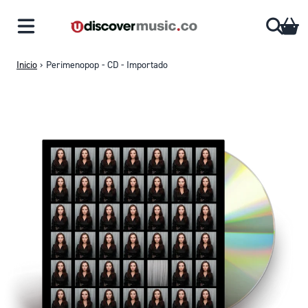
Saltar al contenido
CA
Inicio
›
Perimenopop - CD - Importado