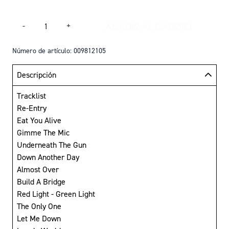
Cantidad
AÑADIR AL CARRITO
-
+
AÑADIR RESULTS M
Número de artículo: 009812105
Descripción
Tracklist
Re-Entry
Eat You Alive
Gimme The Mic
Underneath The Gun
Down Another Day
Almost Over
Build A Bridge
Red Light - Green Light
The Only One
Let Me Down