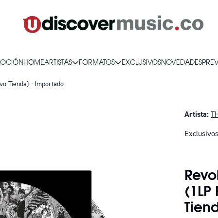
OCIÓN
HOME
ARTISTAS
FORMATOS
EXCLUSIVOS
NOVEDADES
PRE
ivo Tienda) - Importado
Artista:
T
Exclusivo
SOLO QUE
Revol
(1LP 
Tien