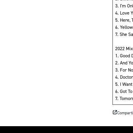
3. I'm On
4. Love 
5. Here,
6. Yello
7. She S
2022 Mix
1. Good 
2. And Y
3. For N
4. Docto
5. I Want
6. Got To
7. Tomor
Comparti