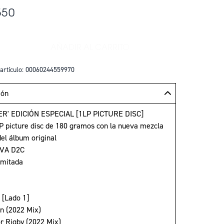
550
AÑADIR AL CARRITO
+
AÑADIR REVOLVER - EDICIÓN ESPEC
artículo: 00060244559970
ión
R' EDICIÓN ESPECIAL [1LP PICTURE DISC]
LP picture disc de 180 gramos con la nueva mezcla
del álbum original
IVA D2C
imitada
 [Lado 1]
n (2022 Mix)
or Rigby (2022 Mix)