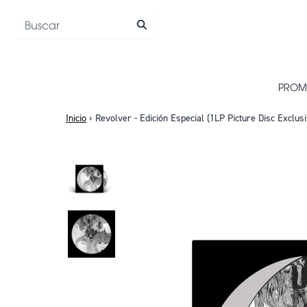
Saltar al contenido
PROM
Inicio
›
Revolver - Edición Especial (1LP Picture Disc Exclus