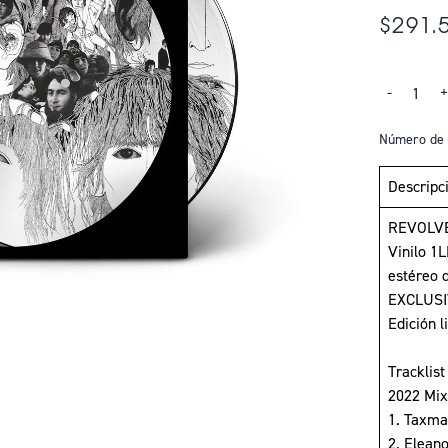
$291.
Cantidad
-
Número de 
Descripc
REVOLVE
Vinilo 1
estéreo 
EXCLUS
Edición l
Tracklist
2022 Mix
1. Taxma
2. Elean