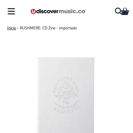
Saltar al contenido
CA
Inicio
›
RUSHMERE: CD Zine - Importado