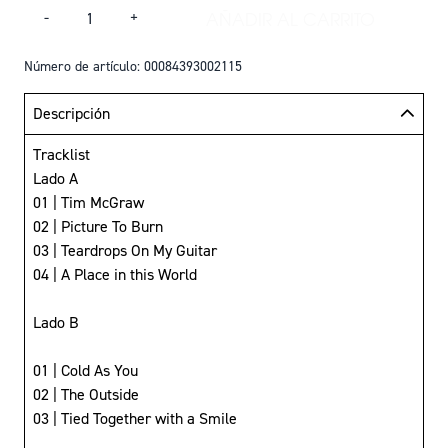
Cantidad
AÑADIR AL CARRITO
-
+
AÑADIR TAYLOR SW
Número de artículo: 00084393002115
Descripción
Tracklist
Lado A
01 | Tim McGraw
02 | Picture To Burn
03 | Teardrops On My Guitar
04 | A Place in this World
Lado B
01 | Cold As You
02 | The Outside
03 | Tied Together with a Smile