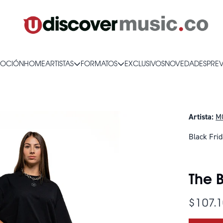
OCIÓN
HOME
ARTISTAS
FORMATOS
EXCLUSIVOS
NOVEDADES
PRE
Artista:
M
Black Fri
SOLO QUE
The B
$107.