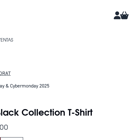
CARRIT
CUENTA
VENTAS
ORAT
day & Cybermonday 2025
DAN 4
lack Collection T-Shirt
100