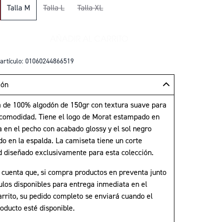
Talla M
Talla L
Talla XL
AÑADIR AL CARRITO
+
AÑADIR THE BLACK COLLECTION T-
artículo: 01060244866519
ión
 de 100% algodón de 150gr con textura suave para
omodidad. Tiene el logo de Morat estampado en
a en el pecho con acabado glossy y el sol negro
o en la espalda. La camiseta tiene un corte
d diseñado exclusivamente para esta colección.
 cuenta que, si compra productos en preventa junto
ulos disponibles para entrega inmediata en el
rrito, su pedido completo se enviará cuando el
oducto esté disponible.