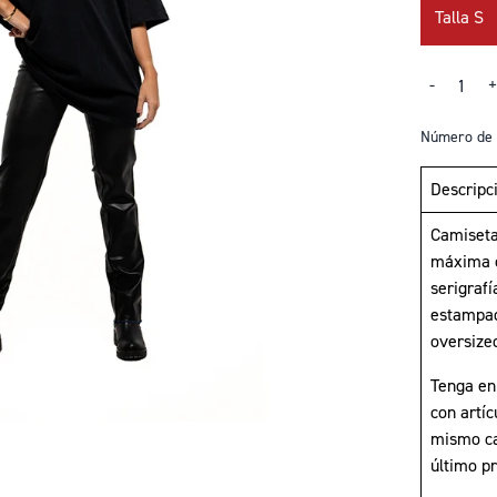
Title
Talla S
Cantidad
-
Número de 
Descripc
Camiseta
máxima c
serigrafí
estampad
oversize
Tenga en
con artíc
mismo ca
último pr