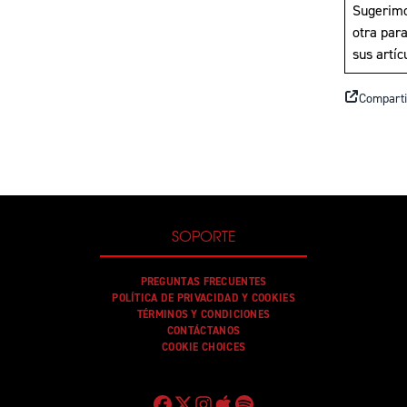
Sugerimo
otra par
sus artí
Comparti
SOPORTE
PREGUNTAS FRECUENTES
POLÍTICA DE PRIVACIDAD Y COOKIES
TÉRMINOS Y CONDICIONES
CONTÁCTANOS
COOKIE CHOICES