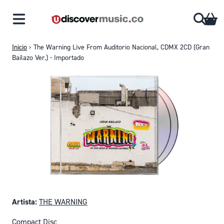
Saltar al contenido
CA
Inicio
›
The Warning Live From Auditorio Nacional, CDMX 2CD (Gran
Bailazo Ver.) - Importado
Artista:
THE WARNING
Compact Disc