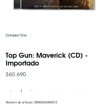
Compact Disc
SOLO QUEDAN 1
Top Gun: Maverick (CD) -
Importado
$60.690
Cantidad
AÑADIR AL CARRITO
-
+
AÑADIR TOP GUN: 
Número de artículo: 00060244584512