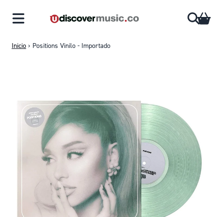
Saltar al contenido
CA
Inicio
›
Positions Vinilo - Importado