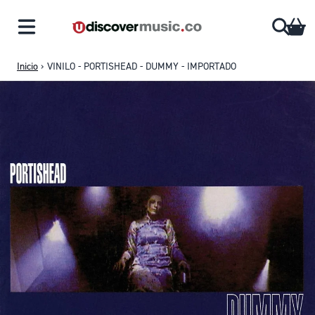
Saltar al contenido
CA
Inicio
›
VINILO - PORTISHEAD - DUMMY - IMPORTADO